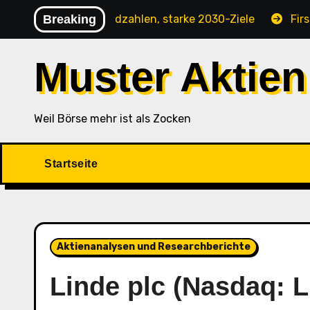
Skip
Analyse: Rekordzahlen, starke 2030-Ziele
Breaking
FirstCash H
to
content
Muster Aktien
Weil Börse mehr ist als Zocken
Startseite
Aktienanalysen und Researchberichte
Linde plc (Nasdaq: L