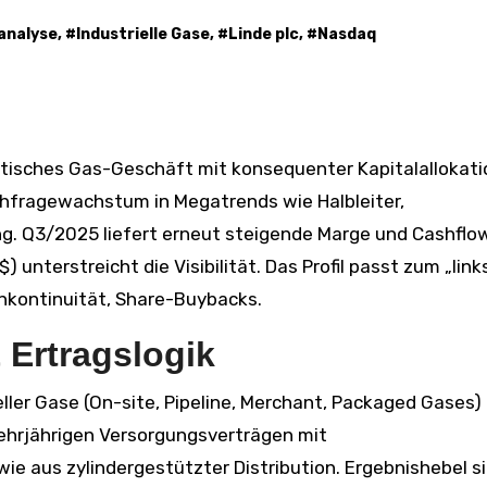
analyse
, #
Industrielle Gase
, #
Linde plc
, #
Nasdaq
chfragewachstum in Megatrends wie Halbleiter,
 Q3/2025 liefert erneut steigende Marge und Cashflow
 unterstreicht die Visibilität. Das Profil passt zum „lin
nkontinuität, Share-Buybacks.
 Ertragslogik
eller Gase (On-site, Pipeline, Merchant, Packaged Gases)
ehrjährigen Versorgungsverträgen mit
e aus zylindergestützter Distribution. Ergebnishebel si