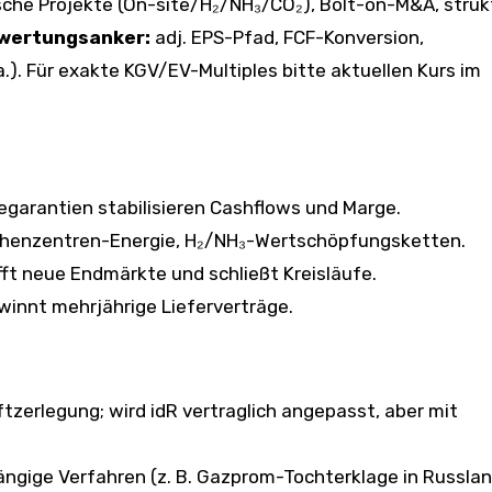
che Projekte (On-site/H₂/NH₃/CO₂), Bolt-on-M&A, strukt
wertungsanker:
adj. EPS-Pfad, FCF-Konversion,
 a.). Für exakte KGV/EV-Multiples bitte aktuellen Kurs im
garantien stabilisieren Cashflows und Marge.
Rechenzentren-Energie, H₂/NH₃-Wertschöpfungsketten.
ft neue Endmärkte und schließt Kreisläufe.
innt mehrjährige Lieferverträge.
ftzerlegung; wird idR vertraglich angepasst, aber mit
ängige Verfahren (z. B. Gazprom-Tochterklage in Russlan