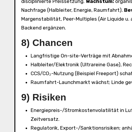
disciplinierte Preissetzung.
Wachstum:
organis
Nachfrage (Halbleiter, Energie, Raumfahrt).
Be
Margenstabilität, Peer-Multiples (Air Liquide u.
Backend ergänzen.
8) Chancen
Langfristige On-site-Verträge mit Abnahme
Halbleiter/Elektronik (Ultrareine Gase), 
CCS/CO₂-Nutzung (Beispiel Freeport) schaf
Raumfahrt-Launchmarkt wächst; Linde gew
9) Risiken
Energiepreis-/Stromkostenvolatilität in Lu
Zeitversatz.
Regulatorik, Export-/Sanktionsrisiken; anh