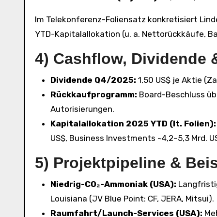
Im Telekonferenz-Foliensatz konkretisiert Lin
YTD-Kapitalallokation (u. a. Nettorückkäufe, B
4) Cashflow, Dividende
Dividende Q4/2025:
1,50 US$ je Aktie (Z
Rückkaufprogramm:
Board-Beschluss über
Autorisierungen.
Kapitalallokation 2025 YTD (lt. Folien):
US$, Business Investments ~4,2–5,3 Mrd. U
5) Projektpipeline & Bei
Niedrig-CO₂-Ammoniak (USA):
Langfristi
Louisiana (JV Blue Point: CF, JERA, Mitsui).
Raumfahrt/Launch-Services (USA):
Meh