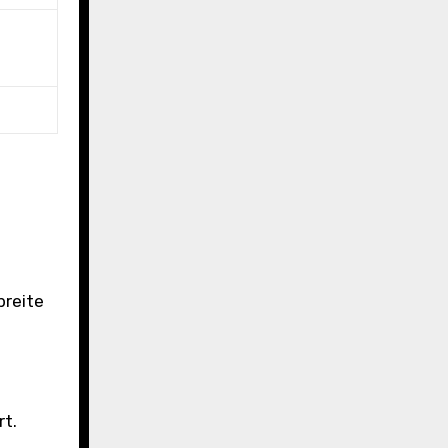
breite
rt.