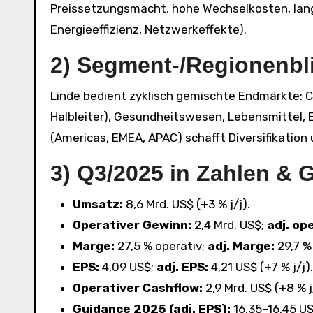
Preissetzungsmacht, hohe Wechselkosten, langf
Energieeffizienz, Netzwerkeffekte).
2) Segment-/Regionenbl
Linde bedient zyklisch gemischte Endmärkte: Ch
Halbleiter), Gesundheitswesen, Lebensmittel, E
(Americas, EMEA, APAC) schafft Diversifikation 
3) Q3/2025 in Zahlen & 
Umsatz:
8,6 Mrd. US$ (+3 % j/j).
Operativer Gewinn:
2,4 Mrd. US$;
adj. op
Marge:
27,5 % operativ;
adj. Marge:
29,7 % 
EPS:
4,09 US$;
adj. EPS:
4,21 US$ (+7 % j/j).
Operativer Cashflow:
2,9 Mrd. US$ (+8 % j
Guidance 2025 (adj. EPS):
16,35–16,45 US