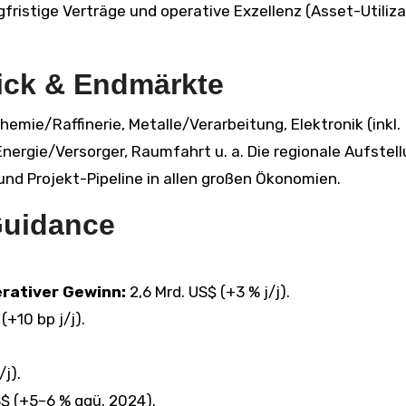
ristige Verträge und operative Exzellenz (Asset-Utiliza
ick & Endmärkte
emie/Raffinerie, Metalle/Verarbeitung, Elektronik (inkl.
nergie/Versorger, Raumfahrt u. a. Die regionale Aufstel
und Projekt-Pipeline in allen großen Ökonomien.
Guidance
erativer Gewinn:
2,6 Mrd. US$ (+3 % j/j).
(+10 bp j/j).
/j).
$ (+5–6 % ggü. 2024).