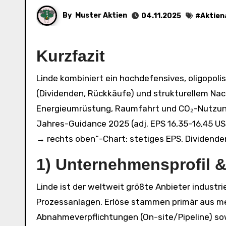
By
Muster Aktien
04.11.2025
#
Aktien
Kurzfazit
Linde kombiniert ein hochdefensives, oligopolistisches Gas-Geschäft mit konsequenter Kapitalallokation
(Dividenden, Rückkäufe) und strukturellem Na
Energieumrüstung, Raumfahrt und CO₂-Nutzung.
Jahres-Guidance 2025 (adj. EPS 16,35–16,45 US$)
→ rechts oben“-Chart: stetiges EPS, Dividende
1) Unternehmensprofil &
Linde ist der weltweit größte Anbieter industri
Prozessanlagen. Erlöse stammen primär aus m
Abnahmeverpflichtungen (On-site/Pipeline) sowi