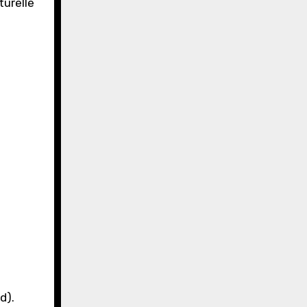
urelle
d).