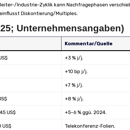
bleiter-/Industrie-Zyklik kann Nachfragephasen verschie
influsst Diskontierung/Multiples.
2025; Unternehmensangaben)
Kommentar/Quelle
 US$
+3 % j/j.
+10 bp j/j.
+7 % j/j.
 US$
+8 % j/j.
,45 US$
+5–6 % ggü. 2024.
0 US$
Telekonferenz-Folien.