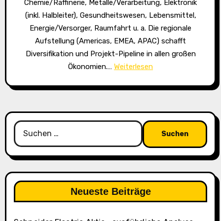
Chemie/Raffinerie, Metalle/Verarbeitung, Elektronik
(inkl. Halbleiter), Gesundheitswesen, Lebensmittel,
Energie/Versorger, Raumfahrt u. a. Die regionale
Aufstellung (Americas, EMEA, APAC) schafft
Diversifikation und Projekt-Pipeline in allen großen
“
Ökonomien.…
Weiterlesen
L
i
n
d
Suchen
e
nach:
p
l
c
(
Neueste Beiträge
N
a
s