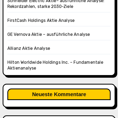
Schneider Electric Aktie– ausführliche Analyse:
Rekordzahlen, starke 2030-Ziele
d
a
q
FirstCash Holdings Aktie Analyse
:
L
GE Vernova Aktie – ausführliche Analyse
I
N
Allianz Aktie Analyse
)
–
Hilton Worldwide Holdings Inc. – Fundamentale
Aktienanalyse
A
k
t
i
Neueste Kommentare
e
n
a
n