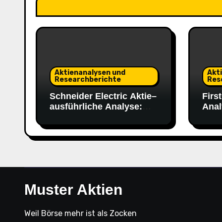
Aktienanalysen und
Akt
Researchberichte
Res
Schneider Electric Aktie–
Firs
ausführliche Analyse:
Anal
Rekordzahlen, starke
2030-Ziele
Muster Aktien
Weil Börse mehr ist als Zocken