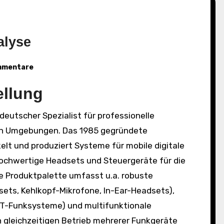
alyse
mmentare
ellung
en Umgebungen. Das 1985 gegründete
lt und produziert Systeme für mobile digitale
chwertige Headsets und Steuergeräte für die
e Produktpalette umfasst u.a. robuste
ts, Kehlkopf-Mikrofone, In-Ear-Headsets),
CT-Funksysteme) und multifunktionale
n gleichzeitigen Betrieb mehrerer Funkgeräte