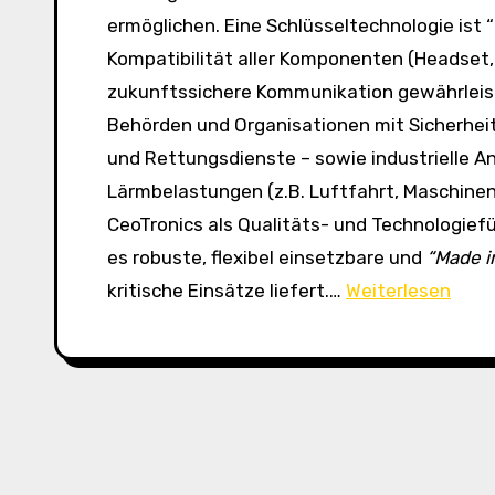
ermöglichen. Eine Schlüsseltechnologie ist
Kompatibilität aller Komponenten (Headset, 
zukunftssichere Kommunikation gewährleist
Behörden und Organisationen mit Sicherheit
und Rettungsdienste – sowie industrielle A
Lärmbelastungen (z.B. Luftfahrt, Maschinenb
CeoTronics als Qualitäts- und Technologief
es robuste, flexibel einsetzbare und
“Made i
“
kritische Einsätze liefert.…
Weiterlesen
C
e
o
T
r
o