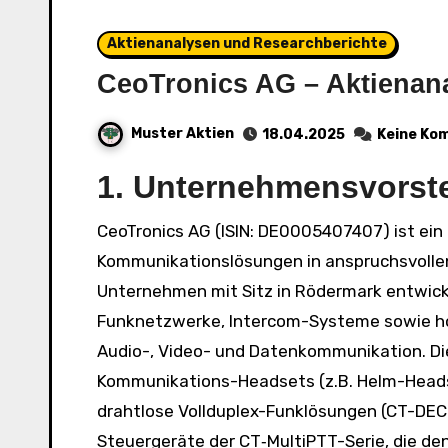
Aktienanalysen und Researchberichte
CeoTronics AG – Aktienan
Muster Aktien
18.04.2025
Keine Ko
1. Unternehmensvorst
CeoTronics AG (ISIN: DE0005407407) ist ein deutscher Spezialist für professionelle
Kommunikationslösungen in anspruchsvoll
Unternehmen mit Sitz in Rödermark entwicke
Funknetzwerke, Intercom-Systeme sowie ho
Audio-, Video- und Datenkommunikation​. Di
Kommunikations-Headsets (z.B. Helm-Headse
drahtlose Vollduplex-Funklösungen (CT-DE
Steuergeräte der CT‑MultiPTT-Serie, die de