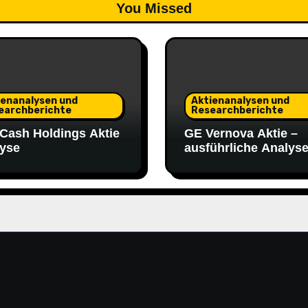
You Missed
ienanalysen und
Aktienanalysen und
earchberichte
Researchberichte
tCash Holdings Aktie
GE Vernova Aktie –
yse
ausführliche Analys