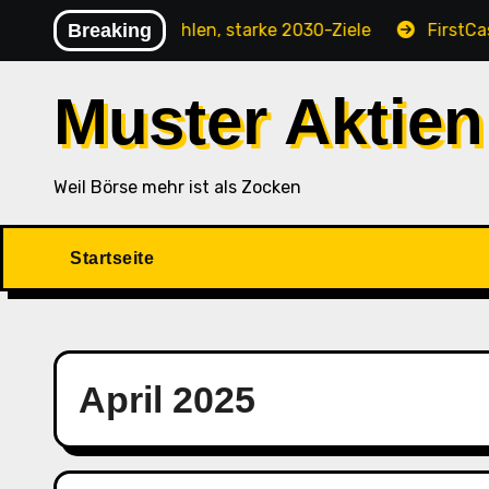
Skip
Analyse: Rekordzahlen, starke 2030-Ziele
Breaking
FirstCash H
to
content
Muster Aktien
Weil Börse mehr ist als Zocken
Startseite
April 2025