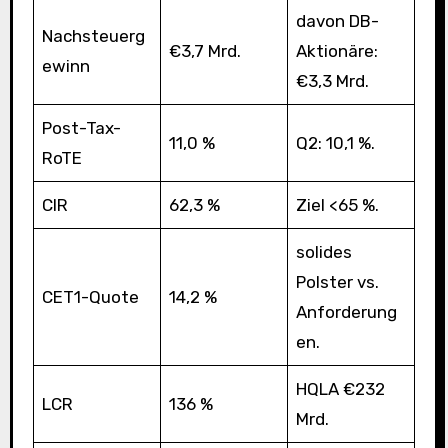
davon DB-
Nachsteuerg
€3,7 Mrd.
Aktionäre:
ewinn
€3,3 Mrd.
Post-Tax-
11,0 %
Q2: 10,1 %.
RoTE
CIR
62,3 %
Ziel <65 %.
solides
Polster vs.
CET1-Quote
14,2 %
Anforderung
en.
HQLA €232
LCR
136 %
Mrd.