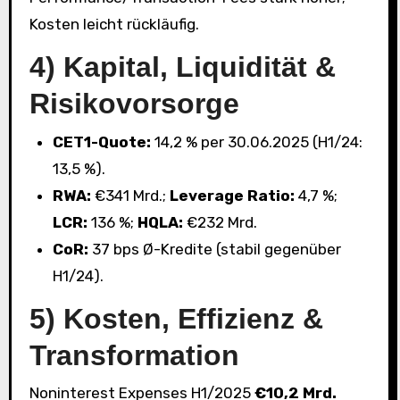
Kosten leicht rückläufig.
4) Kapital, Liquidität &
Risikovorsorge
CET1-Quote:
14,2 % per 30.06.2025 (H1/24:
13,5 %).
RWA:
€341 Mrd.;
Leverage Ratio:
4,7 %;
LCR:
136 %;
HQLA:
€232 Mrd.
CoR:
37 bps Ø-Kredite (stabil gegenüber
H1/24).
5) Kosten, Effizienz &
Transformation
Noninterest Expenses H1/2025
€10,2 Mrd.