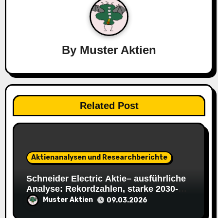
a
g
s
By
Muster Aktien
n
a
v
Related Post
i
g
a
Aktienanalysen und Researchberichte
t
Schneider Electric Aktie– ausführliche
Analyse: Rekordzahlen, starke 2030-
i
Ziele
Muster Aktien
09.03.2026