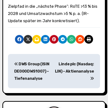
Zielpfad in die „nächste Phase“: RoTE >13 % bis
2028 und Umsatzwachstum >5 % p. a. (IR-
Update später im Jahr konkretisiert).
B
DWS Group (ISIN
Linde plc (Nasdaq:
e
DE000DWS1007) –
LIN) – Aktienanalyse
i
Tiefenanalyse
t
r