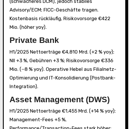
(schwächeres DCM), jedoch stabiles
Advisory/ECM; FICC-Geschäfte tragen.
Kostenbasis rückläufig, Risikovorsorge €422
Mio. (höher yoy).
Private Bank
H1/2025 Nettoerträge €4,810 Mrd. (+2 % yoy);
NII +3 %, Gebühren +3 %; Risikovorsorge €336
Mio. (−8 % yoy). Operative Hebel aus Filialnetz-
Optimierung und IT-Konsolidierung (Postbank-
Integration).
Asset Management (DWS)
H1/2025 Nettoerträge €1,455 Mrd. (+14 % yoy);
Management-Fees +5 %,
Performance/Transaction-Fees stark höher;