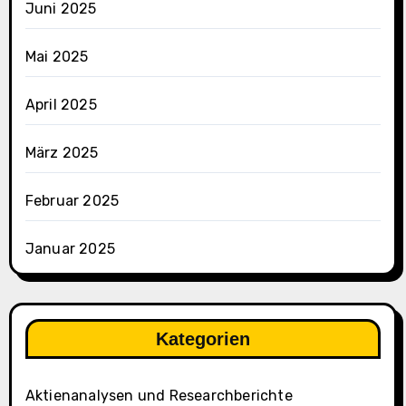
n
Juni 2025
a
l
Mai 2025
y
s
April 2025
e
”
März 2025
Februar 2025
Januar 2025
Kategorien
Aktienanalysen und Researchberichte