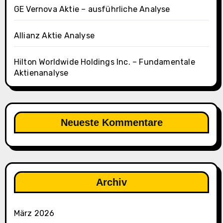
N
GE Vernova Aktie – ausführliche Analyse
D
E
Allianz Aktie Analyse
0
0
Hilton Worldwide Holdings Inc. – Fundamentale
Aktienanalyse
0
5
1
4
Neueste Kommentare
0
0
0
8
)
Archiv
–
A
März 2026
u