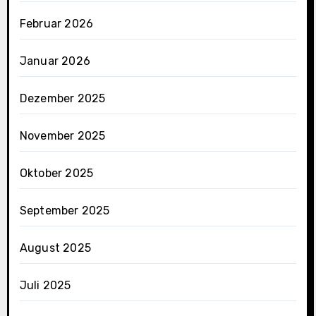
s
Februar 2026
f
ü
Januar 2026
h
r
Dezember 2025
l
i
November 2025
c
h
e
Oktober 2025
A
k
September 2025
t
i
August 2025
e
n
Juli 2025
a