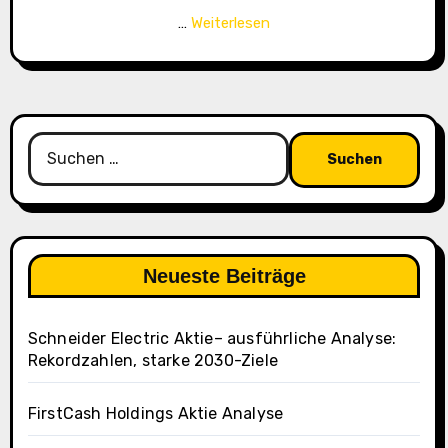
“
…
Weiterlesen
D
e
u
t
Suchen
s
nach:
c
h
e
B
Neueste Beiträge
a
n
k
Schneider Electric Aktie– ausführliche Analyse:
Rekordzahlen, starke 2030-Ziele
(
I
S
FirstCash Holdings Aktie Analyse
I