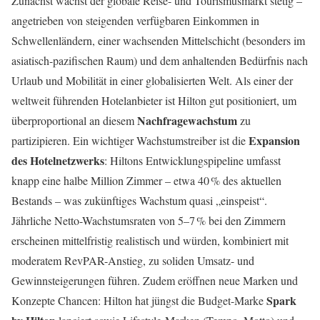
Zunächst wächst der globale Reise- und Tourismusmarkt stetig –
angetrieben von steigenden verfügbaren Einkommen in
Schwellenländern, einer wachsenden Mittelschicht (besonders im
asiatisch-pazifischen Raum) und dem anhaltenden Bedürfnis nach
Urlaub und Mobilität in einer globalisierten Welt. Als einer der
weltweit führenden Hotelanbieter ist Hilton gut positioniert, um
Nachfragewachstum
überproportional an diesem
zu
Expansion
partizipieren. Ein wichtiger Wachstumstreiber ist die
des Hotelnetzwerks
: Hiltons Entwicklungspipeline umfasst
knapp eine halbe Million Zimmer – etwa 40 % des aktuellen
Bestands – was zukünftiges Wachstum quasi „einspeist“.
Jährliche Netto-Wachstumsraten von 5–7 % bei den Zimmern
erscheinen mittelfristig realistisch und würden, kombiniert mit
moderatem RevPAR-Anstieg, zu soliden Umsatz- und
Gewinnsteigerungen führen. Zudem eröffnen neue Marken und
Spark
Konzepte Chancen: Hilton hat jüngst die Budget-Marke