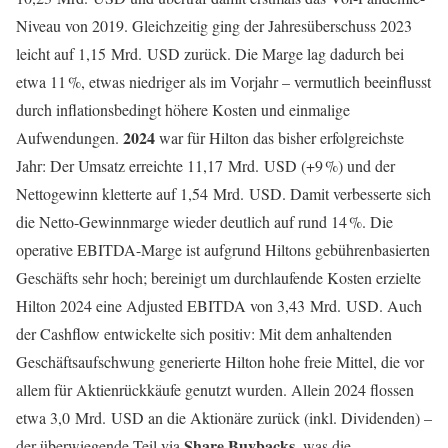
Niveau von 2019. Gleichzeitig ging der Jahresüberschuss 2023
leicht auf 1,15 Mrd. USD zurück. Die Marge lag dadurch bei
etwa 11 %, etwas niedriger als im Vorjahr – vermutlich beeinflusst
durch inflationsbedingt höhere Kosten und einmalige
2024
Aufwendungen.
war für Hilton das bisher erfolgreichste
Jahr: Der Umsatz erreichte 11,17 Mrd. USD (+9 %) und der
Nettogewinn kletterte auf 1,54 Mrd. USD. Damit verbesserte sich
die Netto-Gewinnmarge wieder deutlich auf rund 14 %. Die
operative EBITDA-Marge ist aufgrund Hiltons gebührenbasierten
Geschäfts sehr hoch; bereinigt um durchlaufende Kosten erzielte
Hilton 2024 eine Adjusted EBITDA von 3,43 Mrd. USD. Auch
der Cashflow entwickelte sich positiv: Mit dem anhaltenden
Geschäftsaufschwung generierte Hilton hohe freie Mittel, die vor
allem für Aktienrückkäufe genutzt wurden. Allein 2024 flossen
etwa 3,0 Mrd. USD an die Aktionäre zurück (inkl. Dividenden) –
Share Buybacks
der überwiegende Teil via
, was die