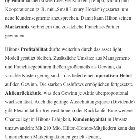
by Hilton
lanciert sowie Lifestyle-Marken (Tempo, Motto) und
Kooperationen (z. B. mit „Small Luxury Hotels“) gestartet, um
neue Kundensegmente anzusprechen. Damit kann Hilton seinen
Markenmix
verbreitern und zusätzliche Franchise-Partner
gewinnen.
Profitabilität
Hiltons
dürfte weiterhin durch das asset-light
Modell gestützt bleiben. Zusätzliche Umsätze aus Management-
und Franchisegebühren fließen größtenteils als Gewinn, da
operativen Hebel
variable Kosten gering sind – das liefert einen
auf den Gewinn. Die starken Cashflows ermöglichen fortgesetzte
Aktienrückkäufe
, was den Gewinn je Aktie überproportional
wachsen lässt. Auch die geringe Ausschüttungsquote (Dividende)
gibt Flexibilität für Reinvestitionen oder Rückkäufe. Eine weitere
Kundenloyalität
Chance liegt in Hiltons Fähigkeit,
in Umsatz
umzuwandeln: Mit 210 Mio. Hilton-Honors-Mitgliedern kann das
Unternehmen Marketingaktionen gezielt steuern,