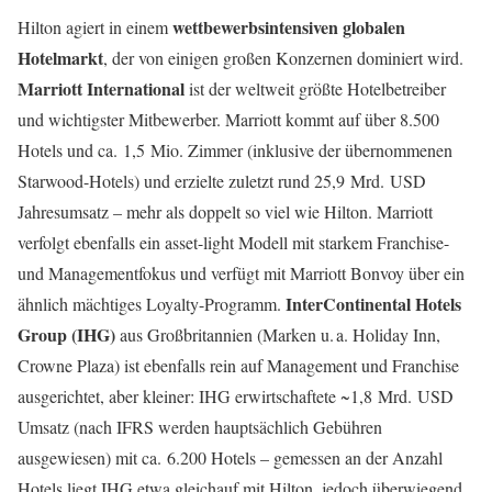
wettbewerbsintensiven globalen
Hilton agiert in einem
Hotelmarkt
, der von einigen großen Konzernen dominiert wird.
Marriott International
ist der weltweit größte Hotelbetreiber
und wichtigster Mitbewerber. Marriott kommt auf über 8.500
Hotels und ca. 1,5 Mio. Zimmer (inklusive der übernommenen
Starwood-Hotels) und erzielte zuletzt rund 25,9 Mrd. USD
Jahresumsatz – mehr als doppelt so viel wie Hilton. Marriott
verfolgt ebenfalls ein asset-light Modell mit starkem Franchise-
und Managementfokus und verfügt mit Marriott Bonvoy über ein
InterContinental Hotels
ähnlich mächtiges Loyalty-Programm.
Group (IHG)
aus Großbritannien (Marken u. a. Holiday Inn,
Crowne Plaza) ist ebenfalls rein auf Management und Franchise
ausgerichtet, aber kleiner: IHG erwirtschaftete ~1,8 Mrd. USD
Umsatz (nach IFRS werden hauptsächlich Gebühren
ausgewiesen) mit ca. 6.200 Hotels – gemessen an der Anzahl
Hotels liegt IHG etwa gleichauf mit Hilton, jedoch überwiegend